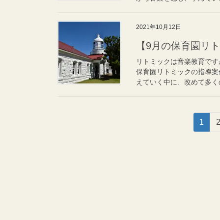
2021年10月12日
【9月の保育園リト
リトミックは音楽教育です
保育園リトミックの指導案
えていく中に、改めて多くの
投
固
1
稿
定
ペ
の
ー
ペ
ジ
ー
ジ
送