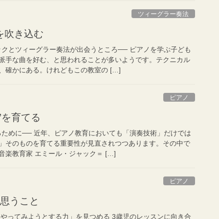
ツィーグラー奏法
を吹き込む
ックとツィーグラー奏法が出会うところ── ピアノを学ぶ子ども
派手な曲を好む、と思われることが多いようです。テクニカル
確かにある。けれどもこの教室の […]
ピアノ
”を育てる
るために── 近年、ピアノ教育においても「演奏技術」だけでは
」そのものを育てる重要性が見直されつつあります。その中で
楽教育家 エミール・ジャック＝ […]
ピアノ
に思うこと
「やってみようとする力」を見つめる 3歳児のレッスンに向き合