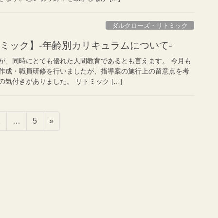
ダルクローズ・リトミック
ミック】-年齢別カリキュラムについて-
が、同時にとても優れた人間教育であるとも言えます。 今月も
作成・職員研修を行いましたが、指導案の施行上の留意点を考
気付きがありました。 リトミック […]
固
固
2
…
5
»
定
定
ペ
ペ
ー
ー
ジ
ジ