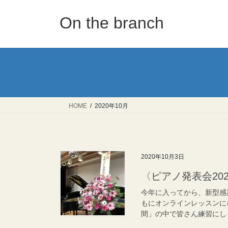
コ
ナ
ン
ビ
On the branch
テ
ゲ
ン
ー
ツ
シ
へ
ョ
ス
ン
キ
に
ッ
移
HOME
2020年10月
プ
動
2020年10月3日
〈ピアノ発表会20
今年に入ってから、新型感
もにオンラインレッスンに
間」の中で皆さん練習にしっ