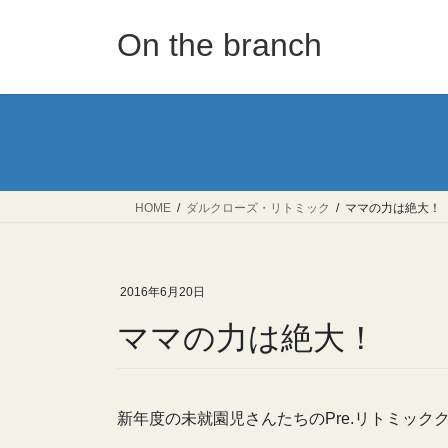
コ
ナ
ン
ビ
On the branch
テ
ゲ
ン
ー
ツ
シ
へ
ョ
ス
ン
キ
に
ッ
移
HOME
ダルクローズ・リトミック
ママの力は絶大！
プ
動
2016年6月20日
ママの力は絶大！
新年度の未就園児さんたちのPre.リトミック