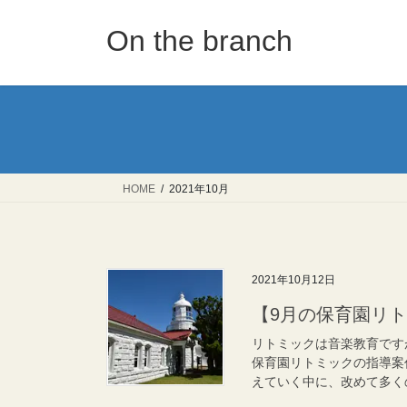
コ
ナ
ン
ビ
On the branch
テ
ゲ
ン
ー
ツ
シ
へ
ョ
ス
ン
キ
に
ッ
移
HOME
2021年10月
プ
動
2021年10月12日
【9月の保育園リト
リトミックは音楽教育です
保育園リトミックの指導案
えていく中に、改めて多くの