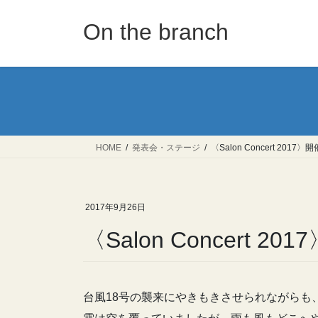
コ
ナ
ン
ビ
On the branch
テ
ゲ
ン
ー
ツ
シ
へ
ョ
ス
ン
キ
に
ッ
移
HOME
発表会・ステージ
〈Salon Concert 201
プ
動
2017年9月26日
〈Salon Concert 
台風18号の襲来にやきもきさせられながらも