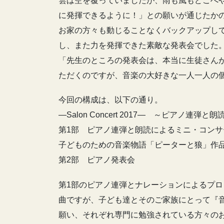
雲は空を覆っていましたが、雨も風もどこへ
に発揮できるように！」との願いが通じたか
お家の方々も動じることなくバックアップし
し、また力を発揮できた素敵な発表会でした
「先生のところの発表会は、本当に生徒さん
ただくのですが、音楽の大好きな一人一人の
今回の構成は、以下の通り。
―Salon Concert 2017― ～ピアノ
第1部 ピアノ連弾と朗読によるミニ・コンサ
子どものための音楽物語「ピーターと狼」作品
第2部 ピアノ発表会
第1部のピアノ連弾とナレーションによるプロ
曲ですが、子ども達とそのご家族にとって『
願い、それぞれ専門に勉強されている方々の