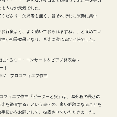
やら・・・？「みんなが今日まで頑張って来た事を存分
のようなお天気でした。
てくださり、欠席者も無く、皆それぞれに演奏に集中
。
がお行儀よく、よく聴いておられますね。」と褒めてい
個性が相乗効果となり、音楽に溢れるひと時でした。
連弾と朗読によるミニ・コンサート＆ピアノ発表会～
ート
67 プロコフィエフ作曲
コフィエフ作曲『ピーターと狼』は、30分程の長さの
音楽を鑑賞する』という事への、良い経験になることを
お手伝いをお願いして、披露させていただきました。