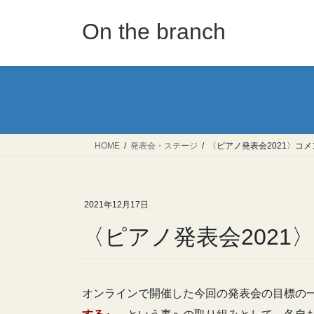
コ
ナ
ン
ビ
On the branch
テ
ゲ
ン
ー
ツ
シ
へ
ョ
ス
ン
キ
に
ッ
移
HOME
発表会・ステージ
〈ピアノ発表会2021〉コ
プ
動
2021年12月17日
〈ピアノ発表会2021
オンラインで開催した今回の発表会の目標